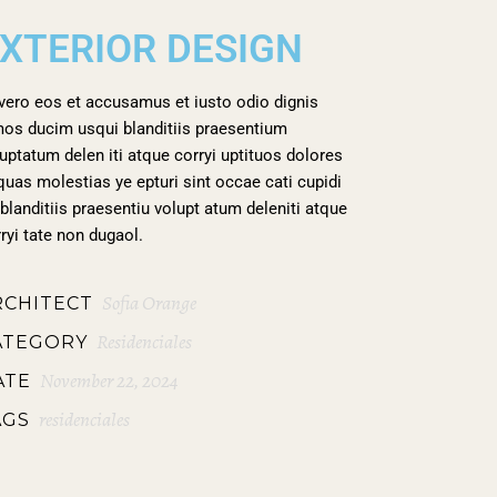
XTERIOR DESIGN
vero eos et accusamus et iusto odio dignis
mos ducim usqui blanditiis praesentium
uptatum delen iti atque corryi uptituos dolores
quas molestias ye epturi sint occae cati cupidi
blanditiis praesentiu volupt atum deleniti atque
ryi tate non dugaol.
Sofia Orange
RCHITECT
Residenciales
ATEGORY
November 22, 2024
ATE
residenciales
AGS