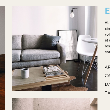
E
At 
si
vol
et 
res
cor
A
C
D
T