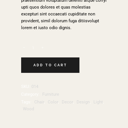
praesentium voluptatum deleniti atque corryi
upti quos dolores et quas molestias
excepturi sint occaecati cupiditate non
provident, simil dolorum fuga ditiisvolupt
lorem et iusto odio dignis.
ADD TO CART
SKU:
014
Category:
Furniture
Tags:
Chair
,
Color
,
Decor
,
Design
,
Light
,
Wood