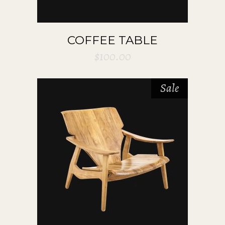
COFFEE TABLE
$
100.00
Sale
ADD TO CART