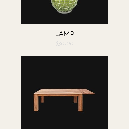
LAMP
$
30.00
ADD TO CART